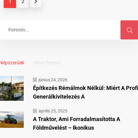
1
2
Népszerűek
Most Recent
június 24, 2026
Építkezés Rémálmok Nélkül: Miért A Prof
Generálkivitelezés A
április 25, 2025
A Traktor, Ami Forradalmasította A
Földművelést – Ikonikus