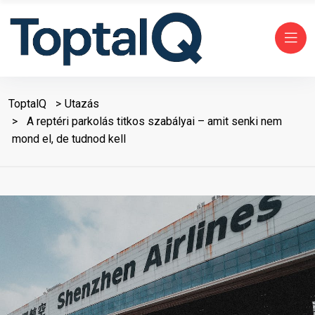
ToptalQ
Utazás
A reptéri parkolás titkos szabályai – amit senki nem
mond el, de tudnod kell