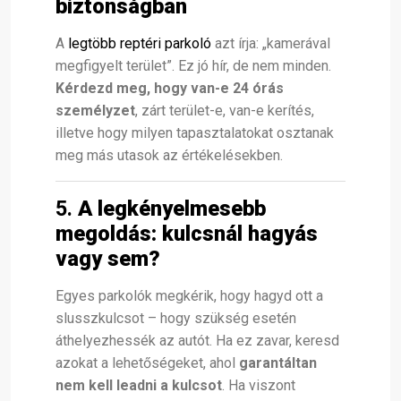
biztonságban
A
legtöbb reptéri parkoló
azt írja: „kamerával
megfigyelt terület”. Ez jó hír, de nem minden.
Kérdezd meg, hogy van-e 24 órás
személyzet
, zárt terület-e, van-e kerítés,
illetve hogy milyen tapasztalatokat osztanak
meg más utasok az értékelésekben.
5.
A legkényelmesebb
megoldás: kulcsnál hagyás
vagy sem?
Egyes parkolók megkérik, hogy hagyd ott a
slusszkulcsot – hogy szükség esetén
áthelyezhessék az autót. Ha ez zavar, keresd
azokat a lehetőségeket, ahol
garantáltan
nem kell leadni a kulcsot
. Ha viszont