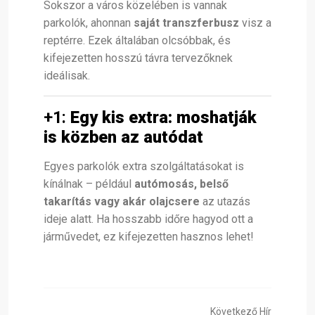
Sokszor a város közelében is vannak
parkolók, ahonnan
saját transzferbusz
visz a
reptérre. Ezek általában olcsóbbak, és
kifejezetten hosszú távra tervezőknek
ideálisak.
+1:
Egy kis extra: moshatják
is közben az autódat
Egyes parkolók extra szolgáltatásokat is
kínálnak – például
autómosás, belső
takarítás vagy akár olajcsere
az utazás
ideje alatt. Ha hosszabb időre hagyod ott a
járművedet, ez kifejezetten hasznos lehet!
Következő Hír