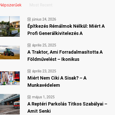
Népszerűek
Most Recent
június 24, 2026
Építkezés Rémálmok Nélkül: Miért A
Profi Generálkivitelezés A
április 25, 2025
A Traktor, Ami Forradalmasította A
Földművelést – Ikonikus
április 23, 2025
Miért Nem Ciki A Sisak? – A
Munkavédelem
május 1, 2025
A Reptéri Parkolás Titkos Szabályai –
Amit Senki