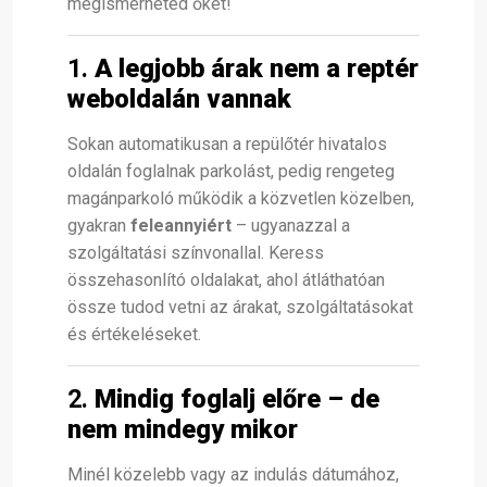
megismerheted őket!
1.
A legjobb árak nem a reptér
weboldalán vannak
Sokan automatikusan a repülőtér hivatalos
oldalán foglalnak parkolást, pedig rengeteg
magánparkoló működik a közvetlen közelben,
gyakran
feleannyiért
– ugyanazzal a
szolgáltatási színvonallal. Keress
összehasonlító oldalakat, ahol átláthatóan
össze tudod vetni az árakat, szolgáltatásokat
és értékeléseket.
2.
Mindig foglalj előre – de
nem mindegy mikor
Minél közelebb vagy az indulás dátumához,