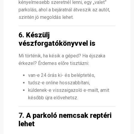
kényelmesebb szeretnél lenni, egy „valet”
parkolás, ahol a bejáratnál átveszik az autót,
szintén jó megoldás lehet.
6.
Készülj
vészforgatókönyvvel is
Mi történik, ha késik a géped? Ha éjszaka
érkezel? Érdemes előre tisztázni:
van-e 24 órás ki- és beléptetés,
tudsz-e online hosszabbítani,
küldenek-e visszaigazoló e-mailt, amit
később újra elővehetsz.
7.
A parkoló nemcsak reptéri
lehet