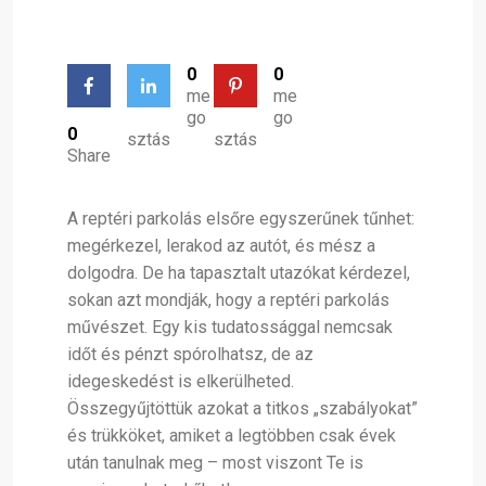
0
0
me
me
go
go
0
sztás
sztás
Share
A reptéri parkolás elsőre egyszerűnek tűnhet:
megérkezel, lerakod az autót, és mész a
dolgodra. De ha tapasztalt utazókat kérdezel,
sokan azt mondják, hogy a reptéri parkolás
művészet. Egy kis tudatossággal nemcsak
időt és pénzt spórolhatsz, de az
idegeskedést is elkerülheted.
Összegyűjtöttük azokat a titkos „szabályokat”
és trükköket, amiket a legtöbben csak évek
után tanulnak meg – most viszont Te is