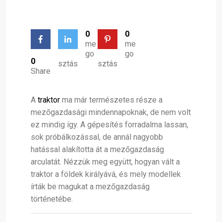
0
0
me
me
go
go
0
sztás
sztás
Share
A
traktor
ma már természetes része a
mezőgazdasági mindennapoknak, de nem volt
ez mindig így. A gépesítés forradalma lassan,
sok próbálkozással, de annál nagyobb
hatással alakította át a mezőgazdaság
arculatát. Nézzük meg együtt, hogyan vált a
traktor a földek királyává, és mely modellek
írták be magukat a mezőgazdaság
történetébe.