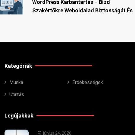
WordPress Karbantartás – Bízd
Szakértőkre Weboldalad Biztonságát És
Kategóriák
Munka
Érdekességek
Utazás
Legújabbak
június 24, 2026