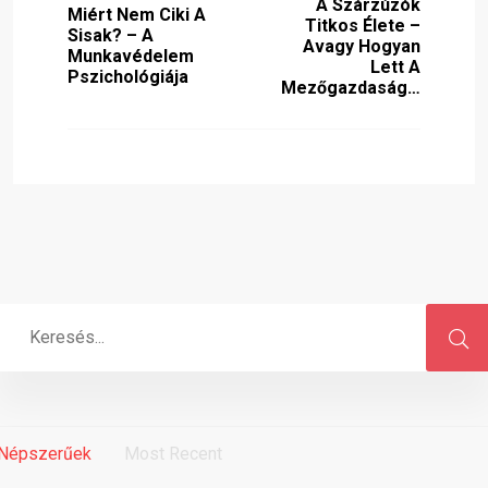
A Szárzúzók
Miért Nem Ciki A
Titkos Élete –
Sisak? – A
Avagy Hogyan
Munkavédelem
Lett A
Pszichológiája
Mezőgazdaság…
Népszerűek
Most Recent