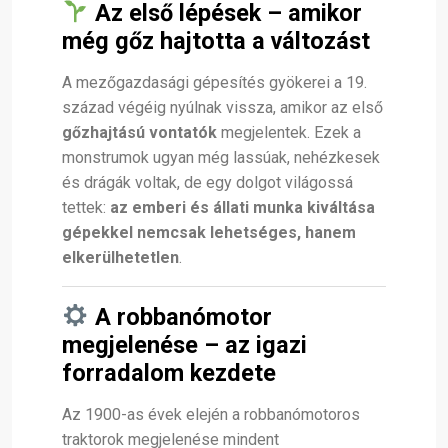
Az első lépések – amikor
még gőz hajtotta a változást
A mezőgazdasági gépesítés gyökerei a 19.
század végéig nyúlnak vissza, amikor az első
gőzhajtású vontatók
megjelentek. Ezek a
monstrumok ugyan még lassúak, nehézkesek
és drágák voltak, de egy dolgot világossá
tettek:
az emberi és állati munka kiváltása
gépekkel nemcsak lehetséges, hanem
elkerülhetetlen
.
A robbanómotor
megjelenése – az igazi
forradalom kezdete
Az 1900-as évek elején a robbanómotoros
traktorok megjelenése mindent