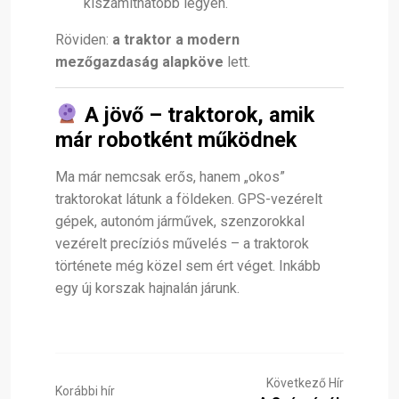
kiszámíthatóbb legyen.
Röviden:
a traktor a modern
mezőgazdaság alapköve
lett.
A jövő –
traktorok
, amik
már robotként működnek
Ma már nemcsak erős, hanem „okos”
traktorokat látunk a földeken. GPS-vezérelt
gépek, autonóm járművek, szenzorokkal
vezérelt precíziós művelés – a traktorok
története még közel sem ért véget. Inkább
egy új korszak hajnalán járunk.
Következő Hír
Korábbi hír