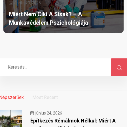
április 23, 2025
Miért Nem Ciki A Sisak? – A
Munkavédelem Pszichológiája
Népszerűek
Most Recent
június 24, 2026
Építkezés Rémálmok Nélkül: Miért A