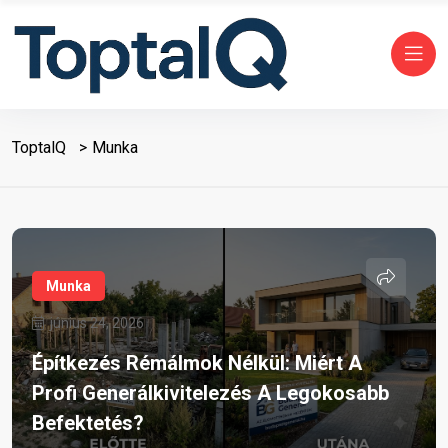
ToptalQ
Munka
Munka
június 24, 2026
Építkezés Rémálmok Nélkül: Miért A
Profi Generálkivitelezés A Legokosabb
Befektetés?